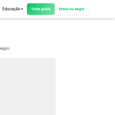
Educação
Teste grátis
Entrar no Aegro
▾
Aegro.