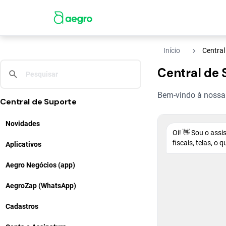
navigate_next
Início
Central
Central de 
Bem-vindo à nossa C
Central de Suporte
Novidades
Oi! 👋 Sou o ass
fiscais, telas, o
Aplicativos
Aegro Negócios (app)
AegroZap (WhatsApp)
Cadastros