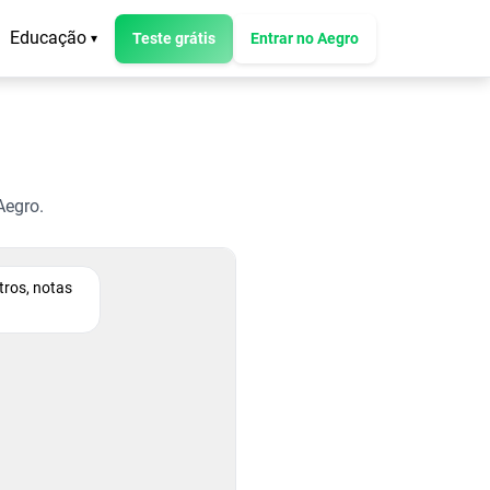
Educação
Teste grátis
Entrar no Aegro
▾
Aegro.
tros, notas