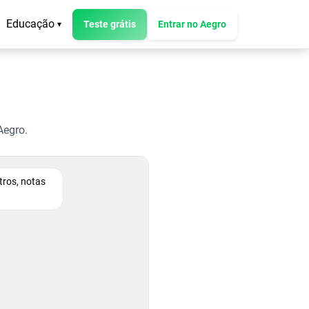
Educação
Teste grátis
Entrar no Aegro
▾
Aegro.
tros, notas