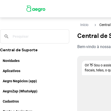
navigate_next
Início
Central
Central de 
Bem-vindo à nossa C
Central de Suporte
Novidades
Oi! 👋 Sou o ass
fiscais, telas, o
Aplicativos
Aegro Negócios (app)
AegroZap (WhatsApp)
Cadastros