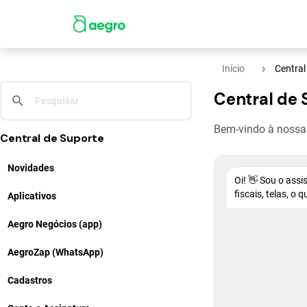
navigate_next
Início
Central
Central de 
Bem-vindo à nossa C
Central de Suporte
Novidades
Oi! 👋 Sou o ass
fiscais, telas, o
Aplicativos
Aegro Negócios (app)
AegroZap (WhatsApp)
Cadastros