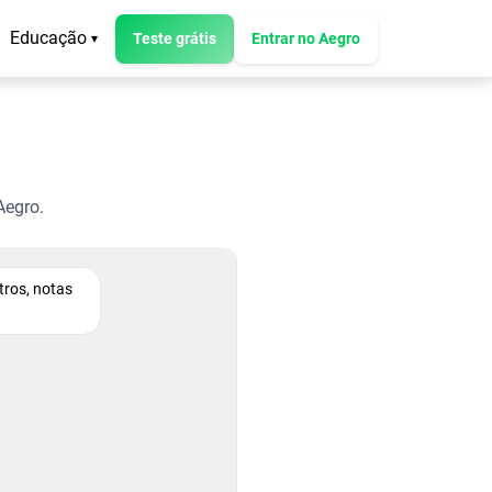
Educação
Teste grátis
Entrar no Aegro
▾
Aegro.
tros, notas